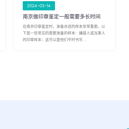
2024-03-14
南京做印章鉴定一般需要多长时间
在南京印章鉴定时，准备合适的样本非常重要。以
下是一些常见的需要准备的样本：嫌疑人或当事人
的印章样本：这可以是他们平时书写.....