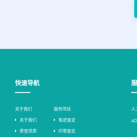
快速导航
关于我们
服务项目
人
关于我们
笔迹鉴定
40
荣誉资质
印章鉴定