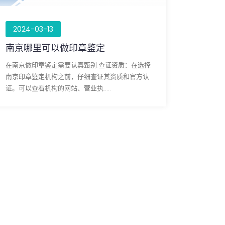
2024-03-13
南京哪里可以做印章鉴定
在南京做印章鉴定需要认真甄别.查证资质：在选择
南京印章鉴定机构之前，仔细查证其资质和官方认
证。可以查看机构的网站、营业执.....