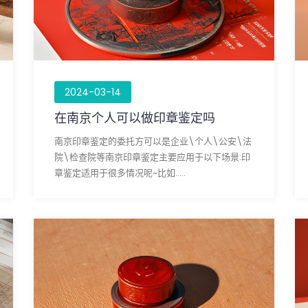
2024-03-14
在南京个人可以做印章鉴定吗
南京印章鉴定的委托方可以是企业\个人\公安\法
院\检查院等南京印章鉴定主要应用于以下场景:印
章鉴定适用于很多情况呢~比如.....