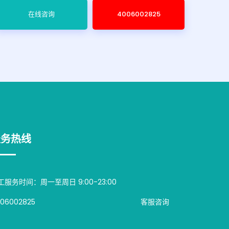
在线咨询
4006002825
服务热线
工服务时间：周一至周日 9:00-23:00
06002825
客服咨询