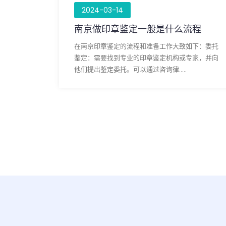
2024-03-14
南京做印章鉴定一般是什么流程
在南京印章鉴定的流程和准备工作大致如下：委托
鉴定：需要找到专业的印章鉴定机构或专家，并向
他们提出鉴定委托。可以通过咨询律.....