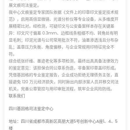
展文痕司法鉴定。
我中心文痕鉴定专家团队依据《文件上的印章印文鉴定技术规
范》，启用高倍显微镜、光谱分析仪等专业设备，从多维度开
展精密比对。经检测，可疑印文与公安备案样本存在关键差
异：印文尺寸偏差 0.3mm、边框线条粗细不均、转角处有明
显毛刺；印泥光谱与公司常用批次不符，油墨渗透浅且分布杂
乱；盖章压力失衡、角度偏移，与企业常规用印特征完全不
符。
综合纸张纤维、墨迹老化等多项检测，最终出具具备法律效力
的鉴定意见：该担保合同公章系伪造，非备案印章盖印形成。
凭借基因格的专业鉴定报告，企业成功拒绝无理债务主张，直
接避免 120 万元经济损失，同时揪出内部涉案人员并移交司法
机关，完善公章管控与用印审批流程，筑牢企业风险防线。
联系我们
四川基因格司法鉴定中心
地址：四川省成都市高新区高朋大道5号创新中心A座1、4、5
楼