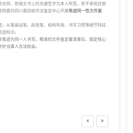
款合同、担保文书上的关键签字为本人所签，拒不承担还款
法院委托四川基因格司法鉴定中心开展
笔迹同一性文件鉴
迹，从笔画运笔、起收笔、结构布局、书写习惯等细节特征
笔迹标识。
本笔迹为同一人书写。精准的文件鉴定厘清事实、固定核心
守护当事人合法权益。