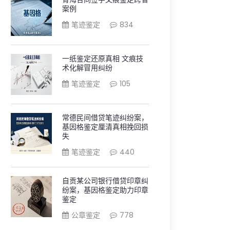
案例
笔迹鉴定
834
一纸鉴定还原真相 文痕技
术化解冒用纠纷
笔迹鉴定
105
常德民间借贷笔迹纠纷案，
基因格鉴定厘清真相挽回损
失
笔迹鉴定
440
自贡某公司银行借贷印章纠
纷案，基因格鉴定助力印章
鉴定
公章鉴定
778