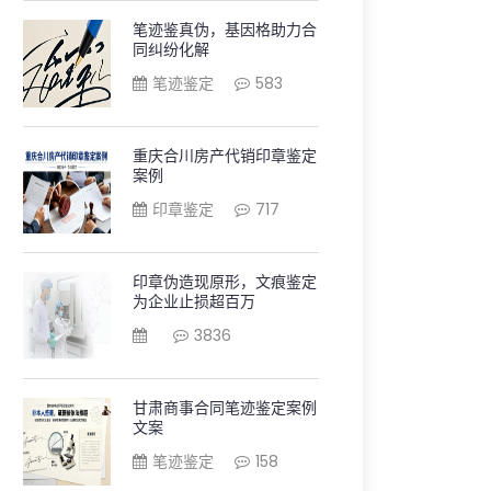
笔迹鉴真伪，基因格助力合
同纠纷化解
笔迹鉴定
583
重庆合川房产代销印章鉴定
案例
印章鉴定
717
印章伪造现原形，文痕鉴定
为企业止损超百万
3836
甘肃商事合同笔迹鉴定案例
文案
笔迹鉴定
158