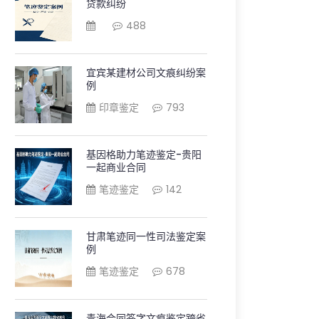
贷款纠纷
488
宜宾某建材公司文痕纠纷案
例
印章鉴定
793
基因格助力笔迹鉴定-贵阳
一起商业合同
笔迹鉴定
142
甘肃笔迹同一性司法鉴定案
例
笔迹鉴定
678
青海合同签字文痕鉴定跨省