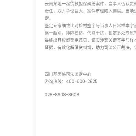
云南某地一起贷款担保纠纷案件，当事人否认贷
责任，双方争议巨大，案件审理陷入僵局。当地
定
。
鉴定专家细致比对检材签字与当事人日常样本字
逐一甄别，排除模仿、代签干扰，锁定多处专属
最终出具权威鉴定意见，证实涉案关键签字与样
证据，有效化解借贷纠纷，助力司法公正裁决，
四川基因格司法鉴定中心
咨询热线：400-600-2825
028-8608-8608