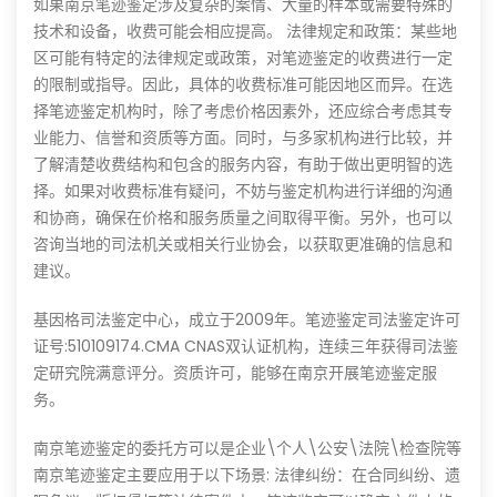
如果南京笔迹鉴定涉及复杂的案情、大量的样本或需要特殊的
技术和设备，收费可能会相应提高。 法律规定和政策：某些地
区可能有特定的法律规定或政策，对笔迹鉴定的收费进行一定
的限制或指导。因此，具体的收费标准可能因地区而异。在选
择笔迹鉴定机构时，除了考虑价格因素外，还应综合考虑其专
业能力、信誉和资质等方面。同时，与多家机构进行比较，并
了解清楚收费结构和包含的服务内容，有助于做出更明智的选
择。如果对收费标准有疑问，不妨与鉴定机构进行详细的沟通
和协商，确保在价格和服务质量之间取得平衡。另外，也可以
咨询当地的司法机关或相关行业协会，以获取更准确的信息和
建议。
基因格司法鉴定中心，成立于2009年。笔迹鉴定司法鉴定许可
证号:510109174.CMA CNAS双认证机构，连续三年获得司法鉴
定研究院满意评分。资质许可，能够在南京开展笔迹鉴定服
务。
南京笔迹鉴定的委托方可以是企业\个人\公安\法院\检查院等
南京笔迹鉴定主要应用于以下场景: 法律纠纷：在合同纠纷、遗