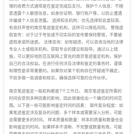
理的收费方式通常是在鉴定完成后支付。 保护个人信息：不随
意透露个人敏感信息，如身份证明、银行账户等，以防止遭遇
诈骗或个人信息泄露。 选择知名机构：优先选择知名度较高、
有良好声誉的南京笔迹鉴定机构，这样可以降低风险。 警惕虚
假宣传：对于过于夸张或不切实际的宣传要保持警惕，不要被
虚假承诺所迷惑。 法律咨询：如有疑虑，可以咨询当地的法律
专业人士或相关机构，获取专业的建议和指导。通过以上措
施，可以更好地防范互联网上冒充的南京笔迹鉴定机构，保护
自己的合法权益。在进行任何涉及法律和鉴定的事务时，谨慎
和理性是非常重要的。如果你对某个机构存在怀疑或不确定，
不妨多做一些调查和核实，确保选择可靠的合作伙伴。
南京笔迹鉴定一般机构都是7个工作日。 南京笔迹鉴定所需的
时间会受到多种因素的影响，因此很难给出一个确切的时间范
围。以下是一些可能影响鉴定时间的因素： 案件复杂程度：如
果笔迹鉴定涉及复杂的问题、多个样本或需要深入分析，可能
会需要更多的时间。 样本质量和数量：样本的质量和数量也会
影响鉴定的时间。如果样本不清晰、不完整或数量有限，可能