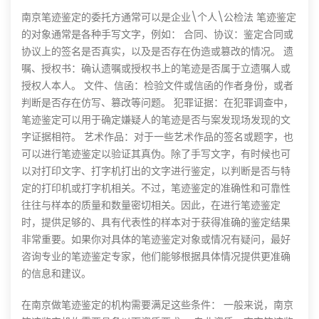
南京笔迹鉴定的委托方通常可以是企业\个人\公检法 笔迹鉴定
的对象通常是各种手写文字，例如： 合同、协议：鉴定合同或
协议上的签名是否真实，以及是否存在伪造或篡改的情况。 遗
嘱、授权书：确认遗嘱或授权书上的笔迹是否属于立遗嘱人或
授权人本人。 文件、信函：检验文件或信函的作者身份，或者
判断是否存在仿写、篡改等问题。 犯罪证据：在犯罪调查中，
笔迹鉴定可以用于确定嫌疑人的笔迹是否与案发现场发现的文
字证据相符。 艺术作品：对于一些艺术作品的签名或题字，也
可以进行笔迹鉴定以验证其真伪。除了手写文字，有时候也可
以对打印文字、打字机打出的文字进行鉴定，以判断是否与特
定的打印机或打字机相关。不过，笔迹鉴定的准确性和可靠性
往往与样本的质量和数量密切相关。因此，在进行笔迹鉴定
时，提供足够的、具有代表性的样本对于获得准确的鉴定结果
非常重要。如果你对具体的笔迹鉴定对象或情况有疑问，最好
咨询专业的笔迹鉴定专家，他们能够根据具体情况提供更准确
的信息和建议。
在南京做笔迹鉴定的机构需要满足这些条件： 一般来说，南京