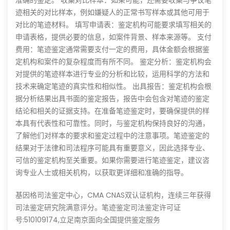
准确的鉴定。 收集对比样本：如果可能，还需要收集与争议笔
迹相关的对比样本，例如嫌疑人的正常书写样本或其他可用于
对比的笔迹材料。 填写申请表：鉴定机构可能要求填写相关的
申请表格，提供必要的信息，如案件背景、样本来源等。 支付
费用：笔迹鉴定通常需要支付一定的费用，具体金额会根据鉴
定机构和案件的复杂程度而有所不同。 鉴定分析：鉴定机构会
对提供的笔迹样本进行专业的分析和比较，运用科学的方法和
技术来确定笔迹的真实性和相似性。 出具报告：鉴定机构会根
据分析结果出具书面的鉴定报告，报告中会包含对笔迹的鉴定
结论和相关的证据支持。在准备笔迹鉴定时，要确保提供的样
本具有代表性和可靠性。同时，与鉴定机构保持良好的沟通，
了解他们对样本的要求和鉴定过程中的注意事项。笔迹鉴定的
结果对于法律和司法程序可能具有重要意义，因此选择专业、
可信的鉴定机构至关重要。如果你需要进行笔迹鉴定，建议咨
询专业人士或相关机构，以获取更详细和准确的指导。
基因格司法鉴定中心，CMA CNAS双认证机构，连续三年获得
司法鉴定研究院满意评分。笔迹鉴定司法鉴定许可证
号:510109174,立足南京面向全国提供鉴定服务