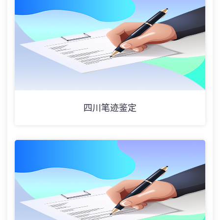
四川笔迹鉴定