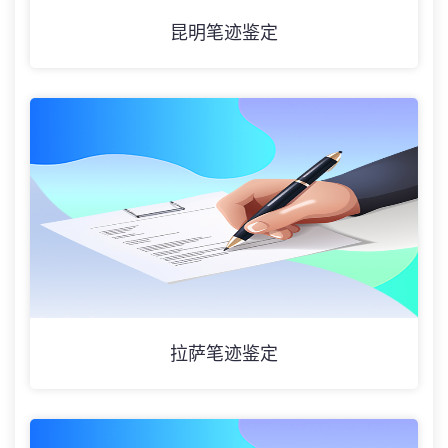
昆明笔迹鉴定
拉萨笔迹鉴定