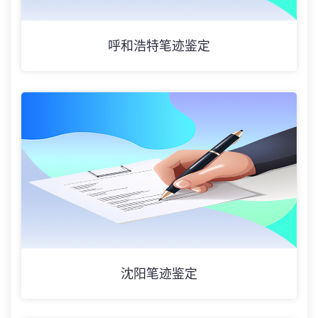
呼和浩特笔迹鉴定
沈阳笔迹鉴定