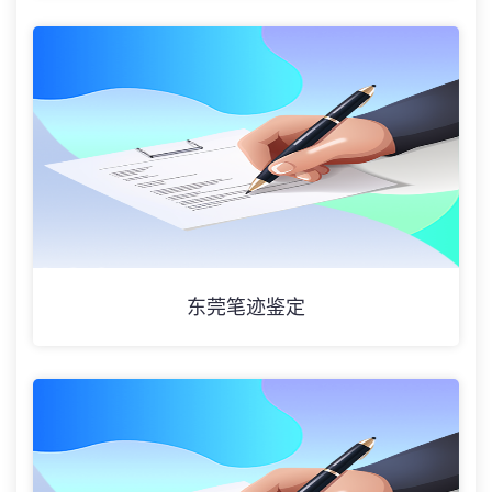
东莞笔迹鉴定