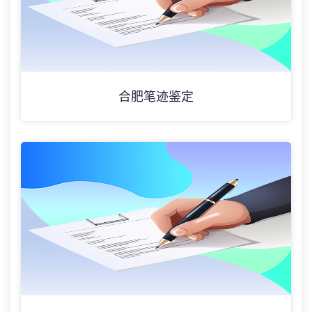
合肥笔迹鉴定