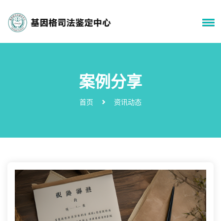
案例分享
首页
资讯动态