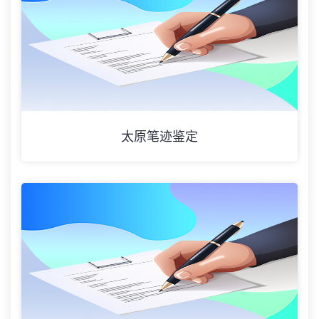
太原笔迹鉴定