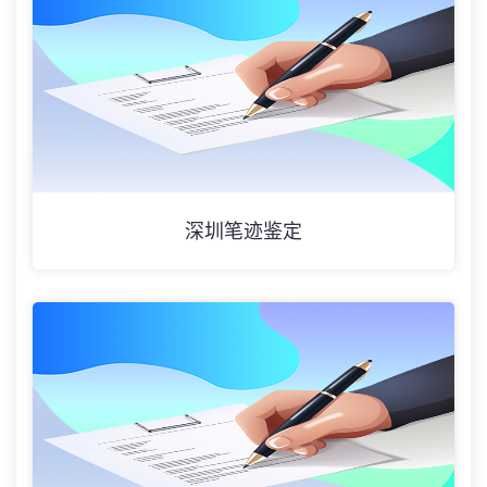
深圳笔迹鉴定